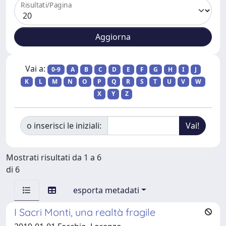
Risultati/Pagina
Vai a:
0-9
A
B
C
D
E
F
G
H
I
J
K
L
M
N
O
P
Q
R
S
T
U
V
W
X
Y
Z
o inserisci le iniziali:
Mostrati risultati da 1 a 6
di 6
esporta metadati
I Sacri Monti, una realtà fragile