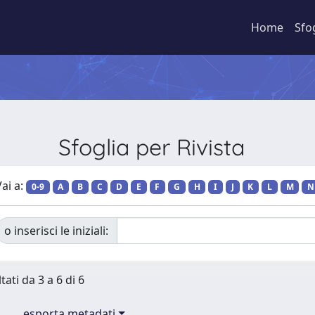
Home
Sfo
Sfoglia per Rivista
ai a:
0-9
A
B
C
D
E
F
G
H
I
J
K
L
M
N
o inserisci le iniziali:
tati da 3 a 6 di 6
esporta metadati