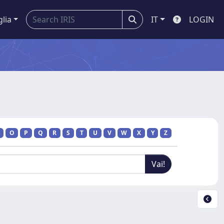
glia
IT
LOGIN
O
P
Q
R
S
T
U
V
W
X
Y
Z