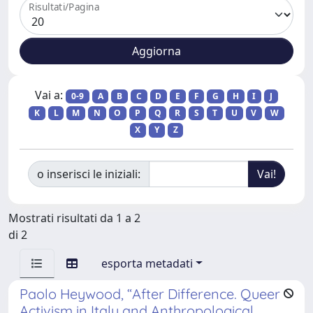
Risultati/Pagina
Vai a:
0-9
A
B
C
D
E
F
G
H
I
J
K
L
M
N
O
P
Q
R
S
T
U
V
W
X
Y
Z
o inserisci le iniziali:
Mostrati risultati da 1 a 2
di 2
esporta metadati
Paolo Heywood, “After Difference. Queer
Activism in Italy and Anthropological