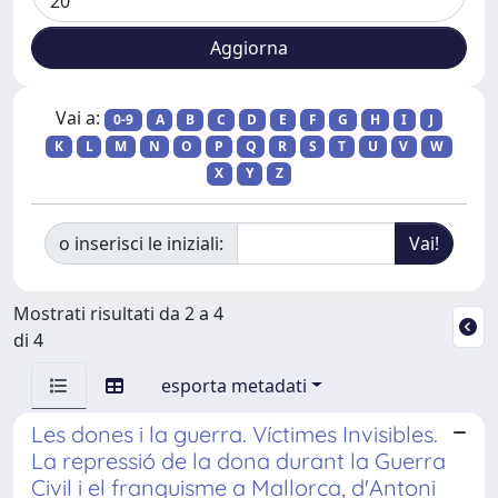
Vai a:
0-9
A
B
C
D
E
F
G
H
I
J
K
L
M
N
O
P
Q
R
S
T
U
V
W
X
Y
Z
o inserisci le iniziali:
Mostrati risultati da 2 a 4
di 4
esporta metadati
Les dones i la guerra. Víctimes Invisibles.
La repressió de la dona durant la Guerra
Civil i el franquisme a Mallorca, d'Antoni