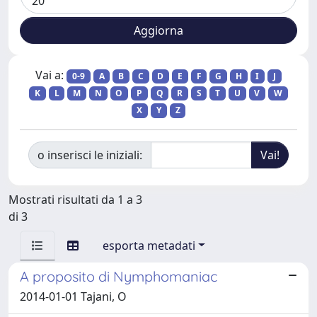
Vai a:
0-9
A
B
C
D
E
F
G
H
I
J
K
L
M
N
O
P
Q
R
S
T
U
V
W
X
Y
Z
o inserisci le iniziali:
Mostrati risultati da 1 a 3
di 3
esporta metadati
A proposito di Nymphomaniac
2014-01-01 Tajani, O