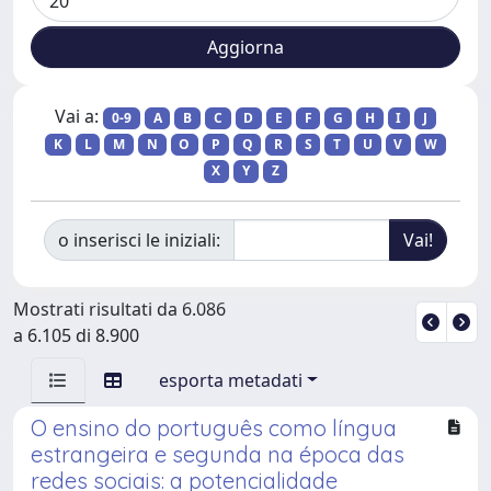
Vai a:
0-9
A
B
C
D
E
F
G
H
I
J
K
L
M
N
O
P
Q
R
S
T
U
V
W
X
Y
Z
o inserisci le iniziali:
Mostrati risultati da 6.086
a 6.105 di 8.900
esporta metadati
O ensino do português como língua
estrangeira e segunda na época das
redes sociais: a potencialidade