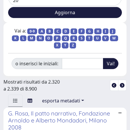
Vai a:
0-9
A
B
C
D
E
F
G
H
I
J
K
L
M
N
O
P
Q
R
S
T
U
V
W
X
Y
Z
o inserisci le iniziali:
Mostrati risultati da 2.320
a 2.339 di 8.900
esporta metadati
G. Rosa, Il patto narrativo, Fondazione
Arnoldo e Alberto Mondadori, Milano
2008