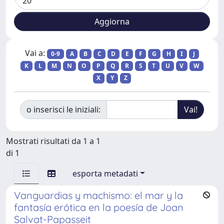
Vai a:
0-9
A
B
C
D
E
F
G
H
I
J
K
L
M
N
O
P
Q
R
S
T
U
V
W
X
Y
Z
o inserisci le iniziali:
Mostrati risultati da 1 a 1
di 1
esporta metadati
Vanguardias y machismo: el mar y la
fantasía erótica en la poesía de Joan
Salvat-Papasseit