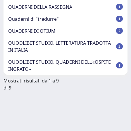
QUADERNI DELLA RASSEGNA
1
Quaderni di "tradurre"
1
QUADERNI DI OTIUM
2
QUODLIBET STUDIO. LETTERATURA TRADOTTA
3
IN ITALIA
QUODLIBET STUDIO. QUADERNI DELL’«OSPITE
1
INGRATO»
Mostrati risultati da 1 a 9
di 9
Powered by
IRIS
-
about IRIS
-
Utilizzo dei cookie
Copyright © 2026