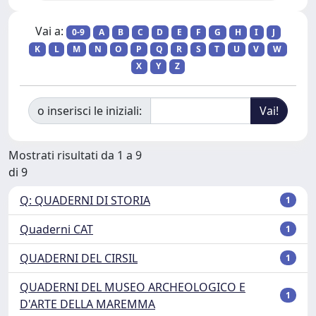
Vai a:
0-9
A
B
C
D
E
F
G
H
I
J
K
L
M
N
O
P
Q
R
S
T
U
V
W
X
Y
Z
o inserisci le iniziali:
Mostrati risultati da 1 a 9
di 9
Q: QUADERNI DI STORIA
1
Quaderni CAT
1
QUADERNI DEL CIRSIL
1
QUADERNI DEL MUSEO ARCHEOLOGICO E
1
D'ARTE DELLA MAREMMA