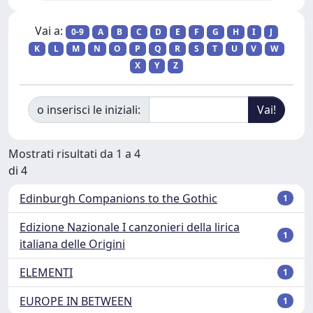
Vai a:
0-9
A
B
C
D
E
F
G
H
I
J
K
L
M
N
O
P
Q
R
S
T
U
V
W
X
Y
Z
o inserisci le iniziali:
Mostrati risultati da 1 a 4
di 4
Edinburgh Companions to the Gothic
1
Edizione Nazionale I canzonieri della lirica
1
italiana delle Origini
ELEMENTI
1
EUROPE IN BETWEEN
1