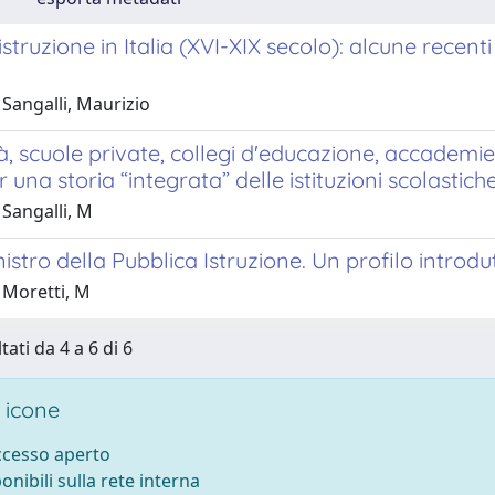
istruzione in Italia (XVI-XIX secolo): alcune recent
Sangalli, Maurizio
à, scuole private, collegi d'educazione, accademi
r una storia “integrata” delle istituzioni scolastich
Sangalli, M
inistro della Pubblica Istruzione. Un profilo introdu
 Moretti, M
tati da 4 a 6 di 6
 icone
accesso aperto
ponibili sulla rete interna