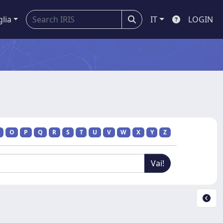
glia
IT
LOGIN
O
P
Q
R
S
T
U
V
W
X
Y
Z