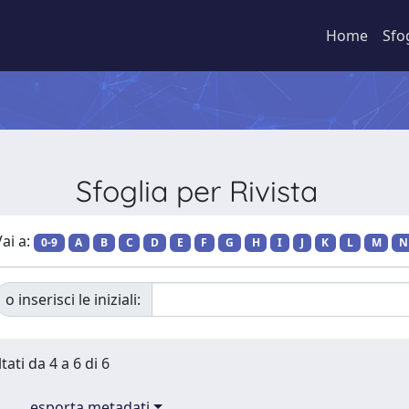
Home
Sfo
Sfoglia per Rivista
ai a:
0-9
A
B
C
D
E
F
G
H
I
J
K
L
M
N
o inserisci le iniziali:
tati da 4 a 6 di 6
esporta metadati