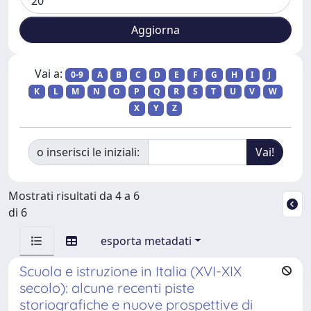
Vai a:
0-9
A
B
C
D
E
F
G
H
I
J
K
L
M
N
O
P
Q
R
S
T
U
V
W
X
Y
Z
o inserisci le iniziali:
Mostrati risultati da 4 a 6
di 6
esporta metadati
Scuola e istruzione in Italia (XVI-XIX
secolo): alcune recenti piste
storiografiche e nuove prospettive di