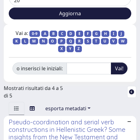
Vai a:
0-9
A
B
C
D
E
F
G
H
I
J
K
L
M
N
O
P
Q
R
S
T
U
V
W
X
Y
Z
o inserisci le iniziali:
Mostrati risultati da 4 a 5
di 5
esporta metadati
Pseudo-coordination and serial verb
constructions in Hellenistic Greek? Some
insights from the New Testament and