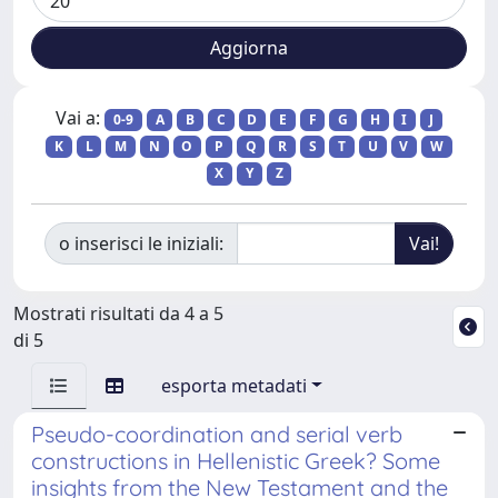
Vai a:
0-9
A
B
C
D
E
F
G
H
I
J
K
L
M
N
O
P
Q
R
S
T
U
V
W
X
Y
Z
o inserisci le iniziali:
Mostrati risultati da 4 a 5
di 5
esporta metadati
Pseudo-coordination and serial verb
constructions in Hellenistic Greek? Some
insights from the New Testament and the