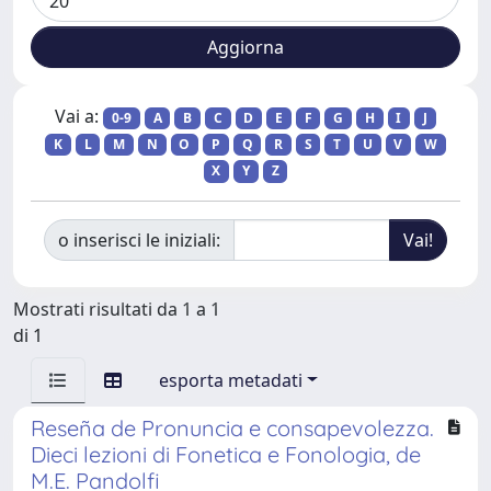
Vai a:
0-9
A
B
C
D
E
F
G
H
I
J
K
L
M
N
O
P
Q
R
S
T
U
V
W
X
Y
Z
o inserisci le iniziali:
Mostrati risultati da 1 a 1
di 1
esporta metadati
Reseña de Pronuncia e consapevolezza.
Dieci lezioni di Fonetica e Fonologia, de
M.E. Pandolfi