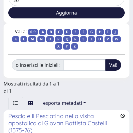
Vai a:
0-9
A
B
C
D
E
F
G
H
I
J
K
L
M
N
O
P
Q
R
S
T
U
V
W
X
Y
Z
o inserisci le iniziali:
Mostrati risultati da 1 a 1
di 1
esporta metadati
Pescia e il Pesciatino nella visita
apostolica di Giovan Battista Castelli
(1575-76)