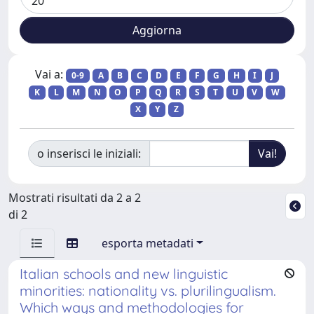
Vai a:
0-9
A
B
C
D
E
F
G
H
I
J
K
L
M
N
O
P
Q
R
S
T
U
V
W
X
Y
Z
o inserisci le iniziali:
Mostrati risultati da 2 a 2
di 2
esporta metadati
Italian schools and new linguistic
minorities: nationality vs. plurilingualism.
Which ways and methodologies for