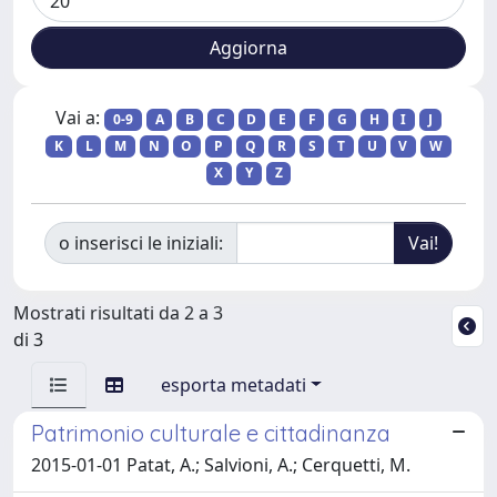
Vai a:
0-9
A
B
C
D
E
F
G
H
I
J
K
L
M
N
O
P
Q
R
S
T
U
V
W
X
Y
Z
o inserisci le iniziali:
Mostrati risultati da 2 a 3
di 3
esporta metadati
Patrimonio culturale e cittadinanza
2015-01-01 Patat, A.; Salvioni, A.; Cerquetti, M.