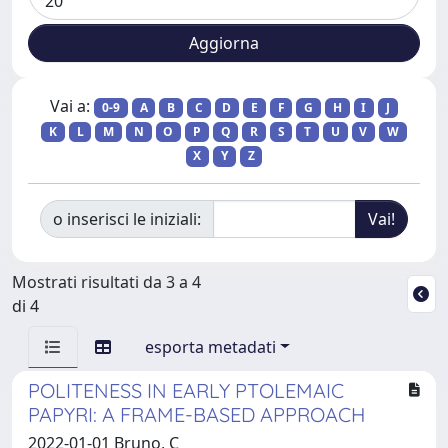
Vai a:
0-9
A
B
C
D
E
F
G
H
I
J
K
L
M
N
O
P
Q
R
S
T
U
V
W
X
Y
Z
o inserisci le iniziali:
Mostrati risultati da 3 a 4
di 4
esporta metadati
POLITENESS IN EARLY PTOLEMAIC
PAPYRI: A FRAME-BASED APPROACH
2022-01-01 Bruno, C