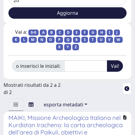
Vai a:
0-9
A
B
C
D
E
F
G
H
I
J
K
L
M
N
O
P
Q
R
S
T
U
V
W
X
Y
Z
o inserisci le iniziali:
Mostrati risultati da 2 a 2
di 2
esporta metadati
MAIKI, Missione Archeologica Italiana nel
Kurdistan Iracheno: la carta archeologica
dell’area di Paikuli, obiettivi e