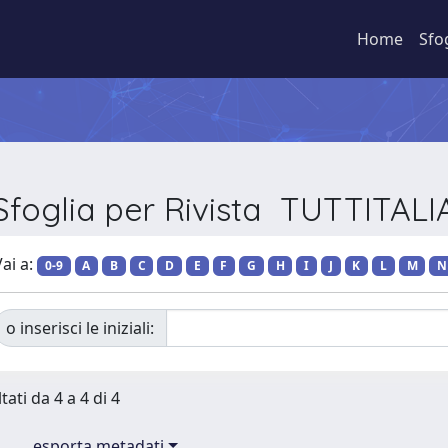
Home
Sfo
Sfoglia per Rivista TUTTITALI
ai a:
0-9
A
B
C
D
E
F
G
H
I
J
K
L
M
N
o inserisci le iniziali:
tati da 4 a 4 di 4
esporta metadati