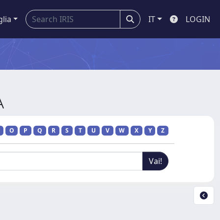
glia
IT
LOGIN
A
O
P
Q
R
S
T
U
V
W
X
Y
Z