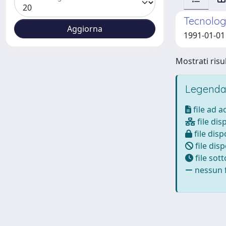
Tecnologi
1991-01-01 
Mostrati risul
Legenda
file ad 
file dis
file disp
file disp
file sot
nessun f