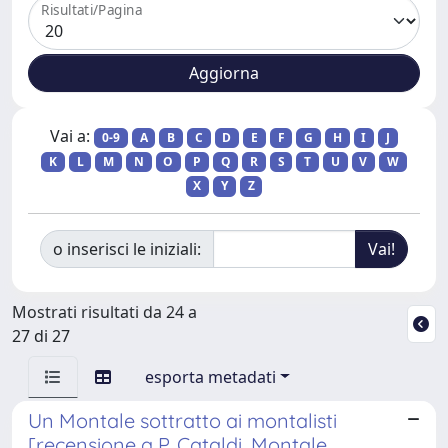
Risultati/Pagina
Vai a:
0-9
A
B
C
D
E
F
G
H
I
J
K
L
M
N
O
P
Q
R
S
T
U
V
W
X
Y
Z
o inserisci le iniziali:
Mostrati risultati da 24 a
27 di 27
esporta metadati
Un Montale sottratto ai montalisti
[recensione a P. Cataldi, Montale,