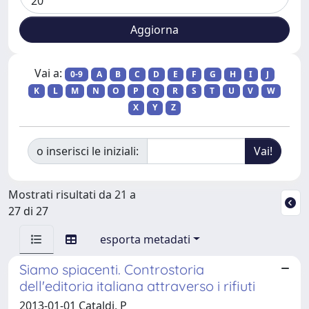
Vai a:
0-9
A
B
C
D
E
F
G
H
I
J
K
L
M
N
O
P
Q
R
S
T
U
V
W
X
Y
Z
o inserisci le iniziali:
Mostrati risultati da 21 a
27 di 27
esporta metadati
Siamo spiacenti. Controstoria
dell'editoria italiana attraverso i rifiuti
2013-01-01 Cataldi, P