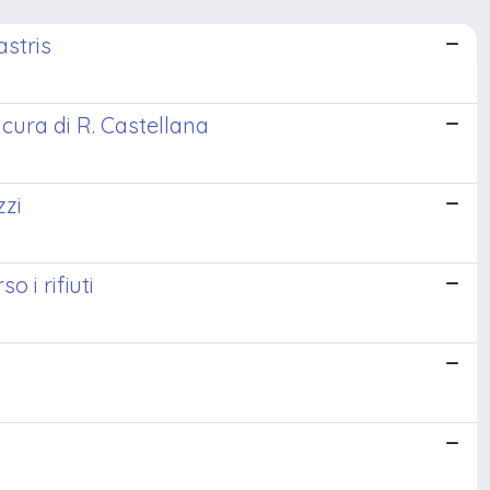
astris
 cura di R. Castellana
zzi
o i rifiuti