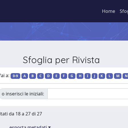
Home
Sfo
Sfoglia per Rivista
ai a:
0-9
A
B
C
D
E
F
G
H
I
J
K
L
M
N
o inserisci le iniziali:
tati da 18 a 27 di 27
esporta metadati