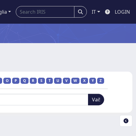
glia
IT
LOGIN
O
P
Q
R
S
T
U
V
W
X
Y
Z