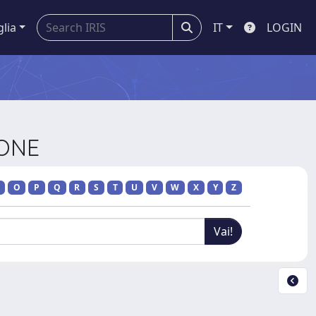
glia
IT
LOGIN
IONE
O
P
Q
R
S
T
U
V
W
X
Y
Z