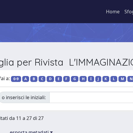
Home
Sfo
glia per Rivista L'IMMAGINAZ
ai a:
0-9
A
B
C
D
E
F
G
H
I
J
K
L
M
N
o inserisci le iniziali:
tati da 11 a 27 di 27
esporta metadati