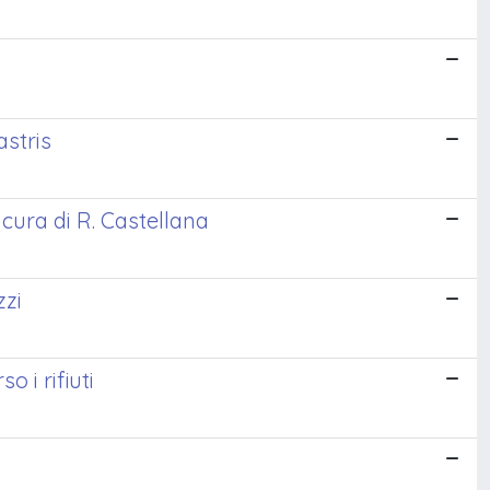
astris
 cura di R. Castellana
zzi
o i rifiuti