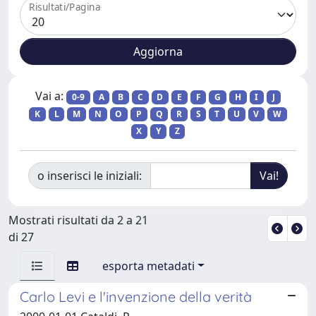
Risultati/Pagina
Vai a:
0-9
A
B
C
D
E
F
G
H
I
J
K
L
M
N
O
P
Q
R
S
T
U
V
W
X
Y
Z
o inserisci le iniziali:
Mostrati risultati da 2 a 21
di 27
esporta metadati
Carlo Levi e l'invenzione della verità