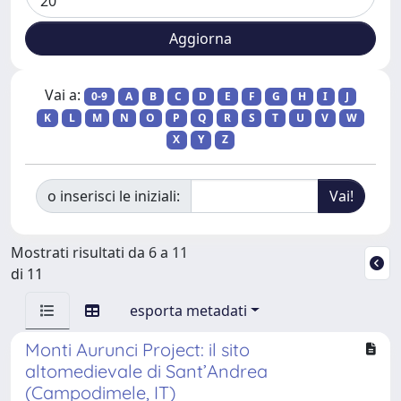
Vai a:
0-9
A
B
C
D
E
F
G
H
I
J
K
L
M
N
O
P
Q
R
S
T
U
V
W
X
Y
Z
o inserisci le iniziali:
Mostrati risultati da 6 a 11
di 11
esporta metadati
Monti Aurunci Project: il sito
altomedievale di Sant’Andrea
(Campodimele, IT)