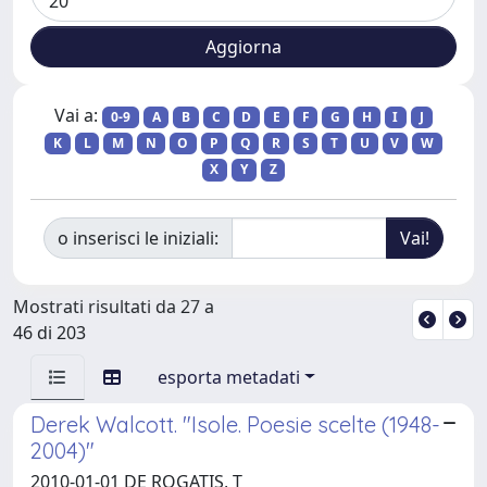
Vai a:
0-9
A
B
C
D
E
F
G
H
I
J
K
L
M
N
O
P
Q
R
S
T
U
V
W
X
Y
Z
o inserisci le iniziali:
Mostrati risultati da 27 a
46 di 203
esporta metadati
Derek Walcott. "Isole. Poesie scelte (1948-
2004)"
2010-01-01 DE ROGATIS, T