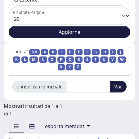
Risultati/Pagina
Vai a:
0-9
A
B
C
D
E
F
G
H
I
J
K
L
M
N
O
P
Q
R
S
T
U
V
W
X
Y
Z
o inserisci le iniziali:
Mostrati risultati da 1 a 1
di 1
esporta metadati