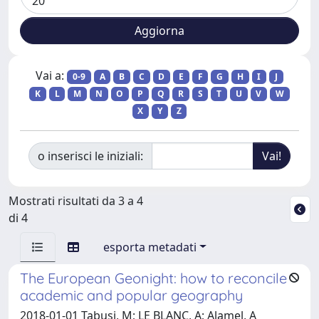
Vai a:
0-9
A
B
C
D
E
F
G
H
I
J
K
L
M
N
O
P
Q
R
S
T
U
V
W
X
Y
Z
o inserisci le iniziali:
Mostrati risultati da 3 a 4
di 4
esporta metadati
The European Geonight: how to reconcile
academic and popular geography
2018-01-01 Tabusi, M; LE BLANC, A; Alamel, A