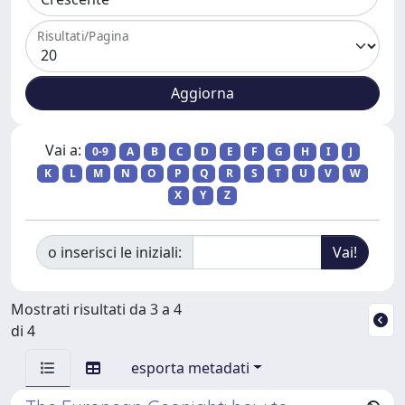
Risultati/Pagina
Vai a:
0-9
A
B
C
D
E
F
G
H
I
J
K
L
M
N
O
P
Q
R
S
T
U
V
W
X
Y
Z
o inserisci le iniziali:
Mostrati risultati da 3 a 4
di 4
esporta metadati