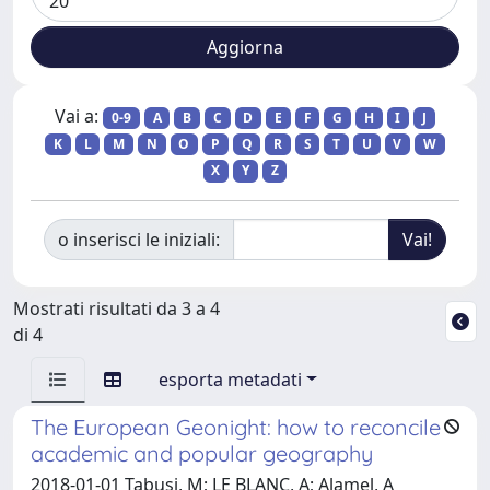
Vai a:
0-9
A
B
C
D
E
F
G
H
I
J
K
L
M
N
O
P
Q
R
S
T
U
V
W
X
Y
Z
o inserisci le iniziali:
Mostrati risultati da 3 a 4
di 4
esporta metadati
The European Geonight: how to reconcile
academic and popular geography
2018-01-01 Tabusi, M; LE BLANC, A; Alamel, A