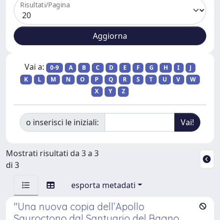
Risultati/Pagina
Vai a:
0-9
A
B
C
D
E
F
G
H
I
J
K
L
M
N
O
P
Q
R
S
T
U
V
W
X
Y
Z
o inserisci le iniziali:
Mostrati risultati da 3 a 3
di 3
esporta metadati
"Una nuova copia dell’Apollo
Sauroctono dal Santuario del Bagno