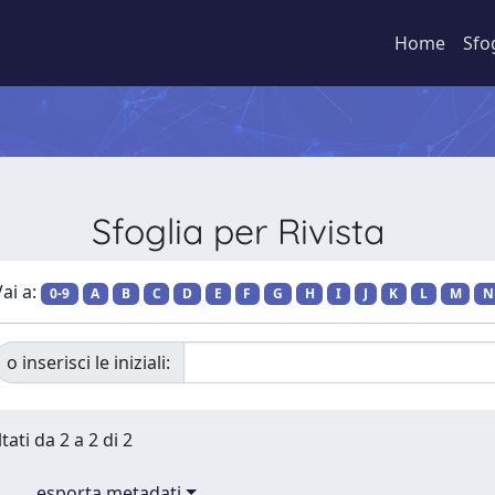
Home
Sfo
Sfoglia per Rivista
ai a:
0-9
A
B
C
D
E
F
G
H
I
J
K
L
M
N
o inserisci le iniziali:
tati da 2 a 2 di 2
esporta metadati