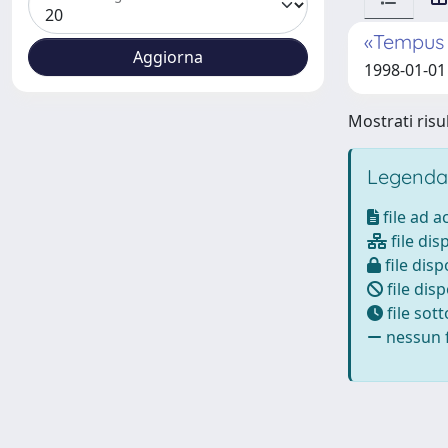
«Tempus 
1998-01-01
Mostrati risul
Legenda
file ad 
file dis
file disp
file disp
file sot
nessun f