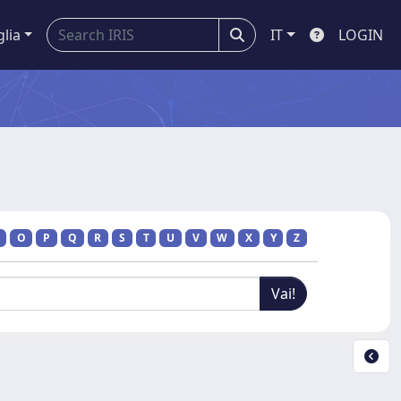
glia
IT
LOGIN
O
P
Q
R
S
T
U
V
W
X
Y
Z