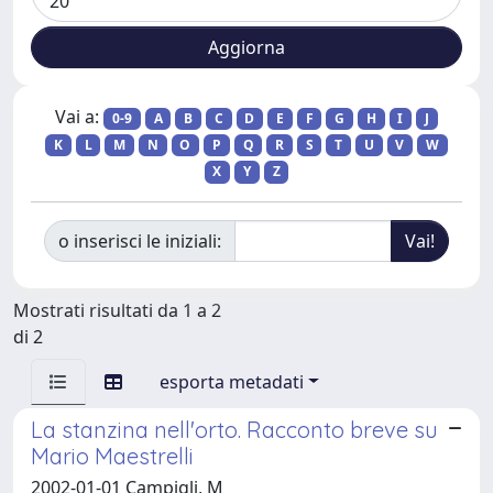
Vai a:
0-9
A
B
C
D
E
F
G
H
I
J
K
L
M
N
O
P
Q
R
S
T
U
V
W
X
Y
Z
o inserisci le iniziali:
Mostrati risultati da 1 a 2
di 2
esporta metadati
La stanzina nell'orto. Racconto breve su
Mario Maestrelli
2002-01-01 Campigli, M