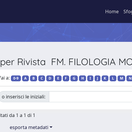
Home
Sfo
a per Rivista FM. FILOLOGIA 
ai a:
0-9
A
B
C
D
E
F
G
H
I
J
K
L
M
N
o inserisci le iniziali:
tati da 1 a 1 di 1
esporta metadati