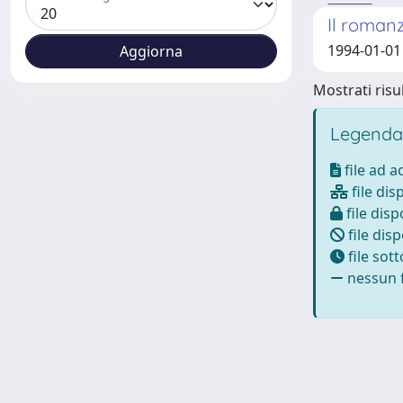
Il romanz
1994-01-01
Mostrati risul
Legenda
file ad 
file dis
file disp
file disp
file sot
nessun f