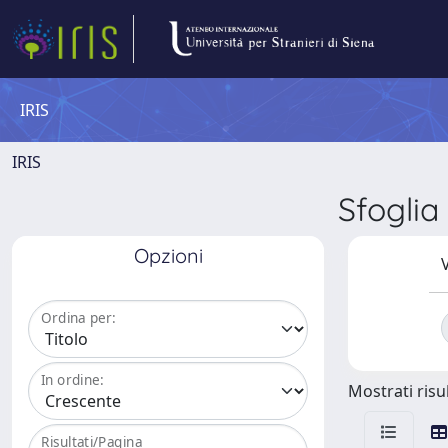
IRIS
IRIS
Sfogli
Opzioni
V
Ordina per:
In ordine:
Mostrati risul
Risultati/Pagina