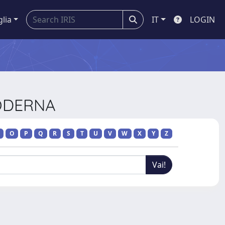
glia
IT
LOGIN
MODERNA
O
P
Q
R
S
T
U
V
W
X
Y
Z