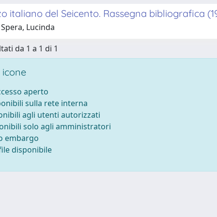
o italiano del Seicento. Rassegna bibliografica (1
 Spera, Lucinda
tati da 1 a 1 di 1
 icone
accesso aperto
ponibili sulla rete interna
onibili agli utenti autorizzati
onibili solo agli amministratori
to embargo
ile disponibile