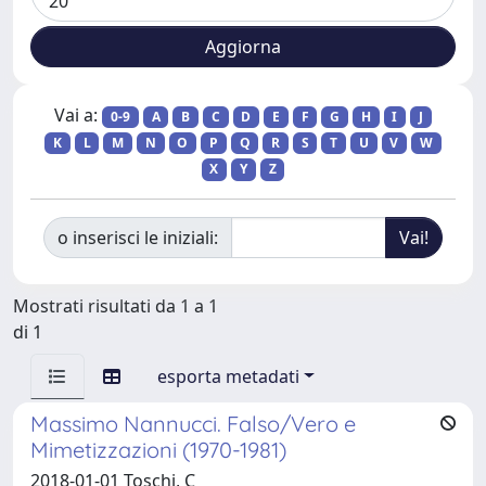
Vai a:
0-9
A
B
C
D
E
F
G
H
I
J
K
L
M
N
O
P
Q
R
S
T
U
V
W
X
Y
Z
o inserisci le iniziali:
Mostrati risultati da 1 a 1
di 1
esporta metadati
Massimo Nannucci. Falso/Vero e
Mimetizzazioni (1970-1981)
2018-01-01 Toschi, C