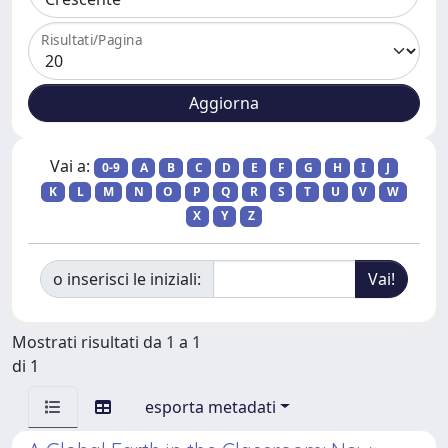
Risultati/Pagina
Vai a:
0-9
A
B
C
D
E
F
G
H
I
J
K
L
M
N
O
P
Q
R
S
T
U
V
W
X
Y
Z
o inserisci le iniziali:
Mostrati risultati da 1 a 1
di 1
esporta metadati