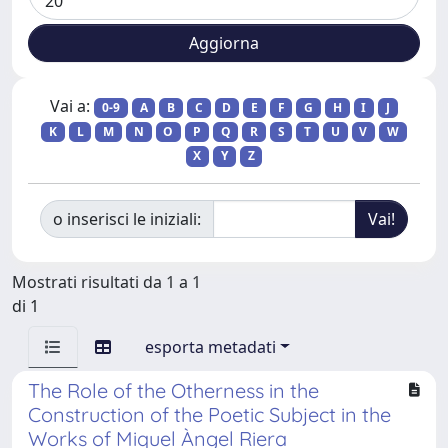
Vai a:
0-9
A
B
C
D
E
F
G
H
I
J
K
L
M
N
O
P
Q
R
S
T
U
V
W
X
Y
Z
o inserisci le iniziali:
Mostrati risultati da 1 a 1
di 1
esporta metadati
The Role of the Otherness in the
Construction of the Poetic Subject in the
Works of Miquel Àngel Riera