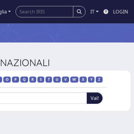
glia
IT
LOGIN
ERNAZIONALI
O
P
Q
R
S
T
U
V
W
X
Y
Z