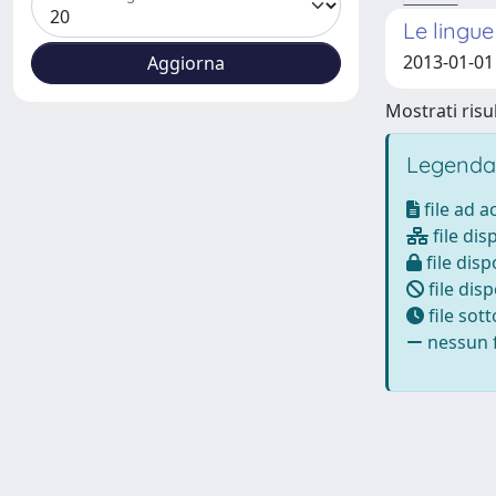
Le lingue
2013-01-01 V
Mostrati risul
Legenda
file ad 
file dis
file disp
file disp
file sot
nessun f