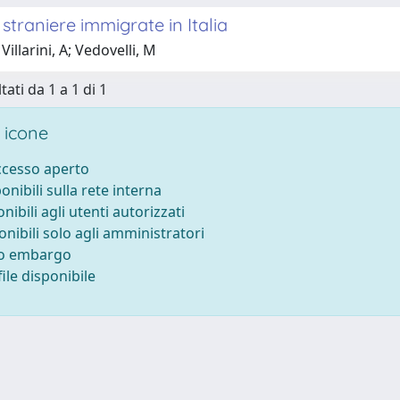
 straniere immigrate in Italia
illarini, A; Vedovelli, M
tati da 1 a 1 di 1
 icone
accesso aperto
ponibili sulla rete interna
onibili agli utenti autorizzati
onibili solo agli amministratori
to embargo
ile disponibile