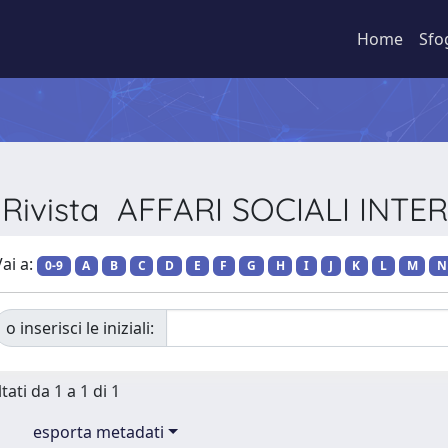
Home
Sfo
r Rivista AFFARI SOCIALI INT
ai a:
0-9
A
B
C
D
E
F
G
H
I
J
K
L
M
N
o inserisci le iniziali:
tati da 1 a 1 di 1
esporta metadati