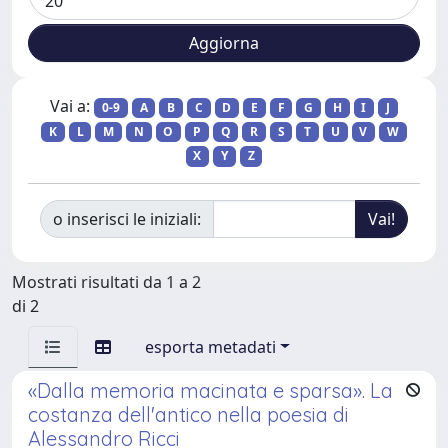
Vai a:
0-9
A
B
C
D
E
F
G
H
I
J
K
L
M
N
O
P
Q
R
S
T
U
V
W
X
Y
Z
o inserisci le iniziali:
Mostrati risultati da 1 a 2
di 2
esporta metadati
«Dalla memoria macinata e sparsa». La
costanza dell'antico nella poesia di
Alessandro Ricci