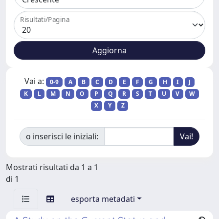
Risultati/Pagina
Vai a:
0-9
A
B
C
D
E
F
G
H
I
J
K
L
M
N
O
P
Q
R
S
T
U
V
W
X
Y
Z
o inserisci le iniziali:
Mostrati risultati da 1 a 1
di 1
esporta metadati